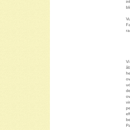
in
bl
Vu
Fæ
ra
Vi
åb
he
ov
ud
de
ov
vi
pe
ef
be
Pæ