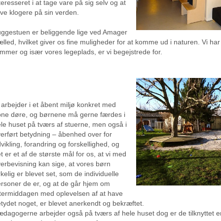
teresseret i at tage vare på sig selv og at
ive klogere på sin verden.
ggestuen er beliggende lige ved Amager
lled, hvilket giver os fine muligheder for at komme ud i naturen. Vi har
mmer og især vores legeplads, er vi begejstrede for.
 arbejder i et åbent miljø konkret med
ne døre, og børnene må gerne færdes i
le huset på tværs af stuerne, men også i
erført betydning – åbenhed over for
vikling, forandring og forskellighed, og
t er et af de største mål for os, at vi med
erbevisning kan sige, at vores børn
rkelig er blevet set, som de individuelle
rsoner de er, og at de går hjem om
termiddagen med oplevelsen af at have
tydet noget, er blevet anerkendt og bekræftet.
dagogerne arbejder også på tværs af hele huset dog er de tilknyttet e