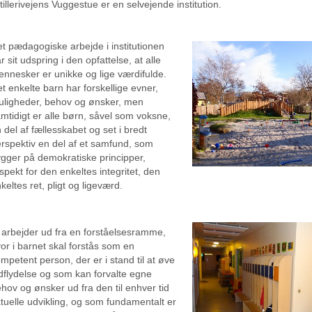
tillerivejens Vuggestue er en selvejende institution.
t pædagogiske arbejde i institutionen
r sit udspring i den opfattelse, at alle
nnesker er unikke og lige værdifulde.
t enkelte barn har forskellige evner,
ligheder, behov og ønsker, men
mtidigt er alle børn, såvel som voksne,
 del af fællesskabet og set i bredt
rspektiv en del af et samfund, som
gger på demokratiske principper,
spekt for den enkeltes integritet, den
keltes ret, pligt og ligeværd.
 arbejder ud fra en forståelsesramme,
or i barnet skal forstås som en
mpetent person, der er i stand til at øve
dflydelse og som kan forvalte egne
hov og ønsker ud fra den til enhver tid
tuelle udvikling, og som fundamentalt er