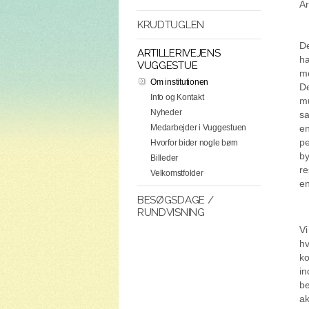
Ar
KRUDTUGLEN
De
ARTILLERIVEJENS
ha
VUGGESTUE
me
Om institutionen
De
Info og Kontakt
mu
Nyheder
sa
en
Medarbejder i Vuggestuen
pe
Hvorfor bider nogle børn
by
Billeder
re
Velkomstfolder
en
BESØGSDAGE /
RUNDVISNING
Vi
hv
ko
in
be
ak